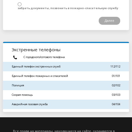
забрать документы, позвонить в пожарно-спасательную службу
Далее
Экстренные телефоны
С городского/сотового телефона
Единый телефон экстренных служб
112/112
Единый телефон пожарных и спасателей
01/101
Полиция
02/102
Скорая помощь
03/103
Аварийная газовая служба
04/104
Все права на материалы, находящиеся на сайте, охраняются в