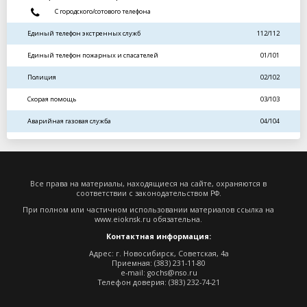
С городского/сотового телефона
Единый телефон экстренных служб
112/112
Единый телефон пожарных и спасателей
01/101
Полиция
02/102
Скорая помощь
03/103
Аварийная газовая служба
04/104
Все права на материалы, находящиеся на сайте, охраняются в
соответствии с законодательством РФ.
При полном или частичном использовании материалов ссылка на
www.eioknsk.ru
обязательна.
Контактная информация:
Адрес: г. Новосибирск, Советская, 4а
Приемная: (383) 231-11-80
e-mail:
gochs@nso.ru
Телефон доверия: (383) 232-74-21