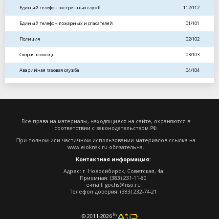
Единый телефон экстренных служб
112/112
Единый телефон пожарных и спасателей
01/101
Полиция
02/102
Скорая помощь
03/103
Аварийная газовая служба
04/104
Все права на материалы, находящиеся на сайте, охраняются в
соответствии с законодательством РФ.
При полном или частичном использовании материалов ссылка на
www.eioknsk.ru
обязательна.
Контактная информация:
Адрес: г. Новосибирск, Советская, 4а
Приемная: (383) 231-11-80
e-mail:
gochs@nso.ru
Телефон доверия: (383) 232-74-21
© 2011-2026