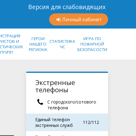
Версия для слабовидящих
Личный кабинет
ГИСТРАЦИЯ
ГЕРОИ
ИГРА ПО
РИСТОВ И
СТАТИСТИКА
НАШЕГО
ПОЖАРНОЙ
ИСТИЧЕСКИХ
ЧС
РЕГИОНА
БЕЗОПАСОСТИ
ГРУПП
Экстренные
телефоны
С городского/сотового
телефона
Единый телефон
112/112
экстренных служб