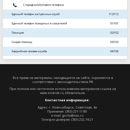
С городского/сотового телефона
Единый телефон экстренных служб
112/112
Единый телефон пожарных и спасателей
01/101
Полиция
02/102
Скорая помощь
03/103
Аварийная газовая служба
04/104
Все права на материалы, находящиеся на сайте, охраняются в
соответствии с законодательством РФ.
При полном или частичном использовании материалов ссылка на
www.eioknsk.ru
обязательна.
Контактная информация:
Адрес: г. Новосибирск, Советская, 4а
Приемная: (383) 231-11-80
e-mail:
gochs@nso.ru
Телефон доверия: (383) 232-74-21